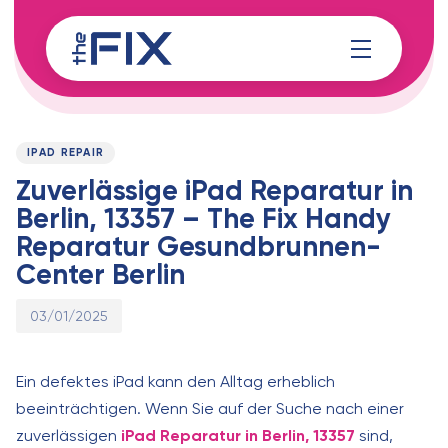
Skip
Skip
links
to
content
Published
PUBLISHED
on:
IN:
IPAD REPAIR
Zuverlässige iPad Reparatur in
Berlin, 13357 – The Fix Handy
Reparatur Gesundbrunnen-
Center Berlin
03/01/2025
Ein defektes iPad kann den Alltag erheblich
beeinträchtigen. Wenn Sie auf der Suche nach einer
zuverlässigen
iPad Reparatur in Berlin, 13357
sind,