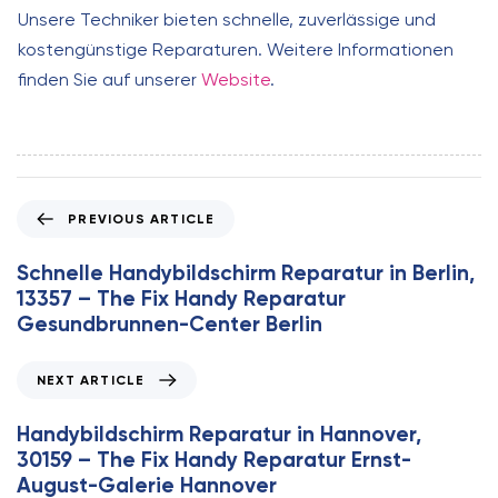
Unsere Techniker bieten schnelle, zuverlässige und
kostengünstige Reparaturen. Weitere Informationen
finden Sie auf unserer
Website
.
P
PREVIOUS ARTICLE
r
e
Schnelle Handybildschirm Reparatur in Berlin,
v
13357 – The Fix Handy Reparatur
i
Gesundbrunnen-Center Berlin
o
u
N
NEXT ARTICLE
s
e
A
x
Handybildschirm Reparatur in Hannover,
r
t
30159 – The Fix Handy Reparatur Ernst-
t
A
August-Galerie Hannover
i