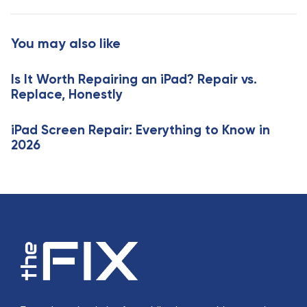
r
c
t
l
i
You may also like
e
c
l
Is It Worth Repairing an iPad? Repair vs.
e
Replace, Honestly
iPad Screen Repair: Everything to Know in
2026