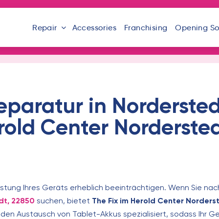
Repair
Accessories
Franchising
Opening S
paratur in Nordersted
rold Center Norderste
istung Ihres Geräts erheblich beeinträchtigen. Wenn Sie nac
dt, 22850
suchen, bietet
The Fix im Herold Center Norders
den Austausch von Tablet-Akkus spezialisiert, sodass Ihr Ger