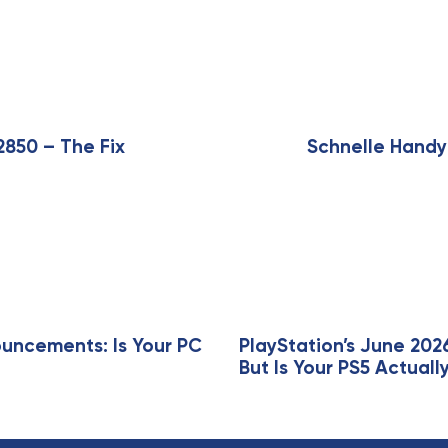
N
e
x
2850 – The Fix
Schnelle Handyr
t
A
r
t
i
c
l
e
ncements: Is Your PC
PlayStation’s June 202
But Is Your PS5 Actua