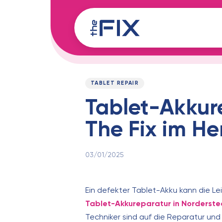
Skip
Skip
links
to
content
Published
PUBLISHED
on:
IN:
TABLET REPAIR
Tablet-Akkure
The Fix im He
03/01/2025
Ein defekter Tablet-Akku kann die Le
Tablet-Akkureparatur in Norderste
Techniker sind auf die Reparatur und 