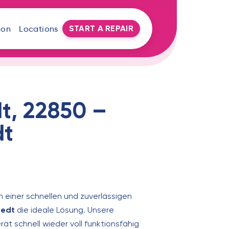
START A REPAIR
oon
Locations
t, 22850 –
dt
h einer schnellen und zuverlässigen
tedt
die ideale Lösung. Unsere
ät schnell wieder voll funktionsfähig