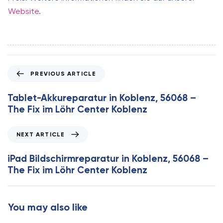
Website
.
P
PREVIOUS ARTICLE
r
e
Tablet-Akkureparatur in Koblenz, 56068 –
v
The Fix im Löhr Center Koblenz
i
o
N
NEXT ARTICLE
u
e
s
x
iPad Bildschirmreparatur in Koblenz, 56068 –
A
t
The Fix im Löhr Center Koblenz
r
A
t
r
i
t
You may also like
c
i
l
c