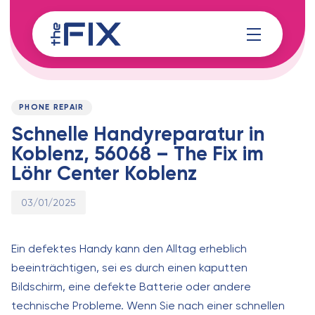
Skip
Skip
links
to
content
Published
PUBLISHED
on:
IN:
PHONE REPAIR
Schnelle Handyreparatur in
Koblenz, 56068 – The Fix im
Löhr Center Koblenz
03/01/2025
Ein defektes Handy kann den Alltag erheblich
beeinträchtigen, sei es durch einen kaputten
Bildschirm, eine defekte Batterie oder andere
technische Probleme. Wenn Sie nach einer schnellen