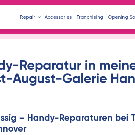
Repair
Accessories
Franchising
Opening S
dy-Reparatur in mein
nst-August-Galerie Ha
ssig – Handy-Reparaturen bei Th
nnover