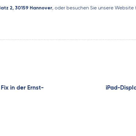
latz 2, 30159 Hannover
, oder besuchen Sie unsere Website 
N
e
x
ix in der Ernst-
iPad-Displ
t
A
r
t
i
c
l