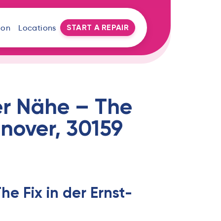
START A REPAIR
oon
Locations
er Nähe – The
nnover, 30159
e Fix in der Ernst-