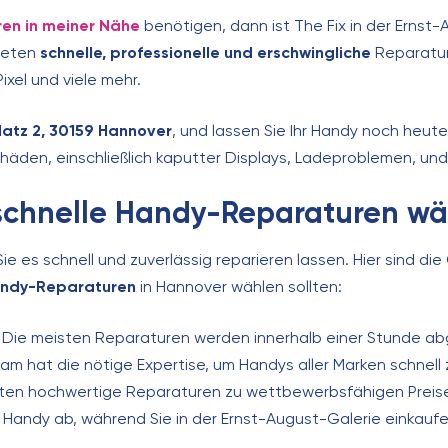
en in meiner Nähe
benötigen, dann ist The Fix in der Ernst
bieten
schnelle, professionelle und erschwingliche
Reparatur
xel und viele mehr.
latz 2, 30159 Hannover
, und lassen Sie Ihr Handy noch heute
chäden, einschließlich kaputter Displays, Ladeproblemen, und
 schnelle Handy-Reparaturen wä
e es schnell und zuverlässig reparieren lassen. Hier sind die
andy-Reparaturen
in Hannover wählen sollten:
Die meisten Reparaturen werden innerhalb einer Stunde ab
m hat die nötige Expertise, um Handys aller Marken schnell 
eten hochwertige Reparaturen zu wettbewerbsfähigen Preis
 Handy ab, während Sie in der Ernst-August-Galerie einkaufe