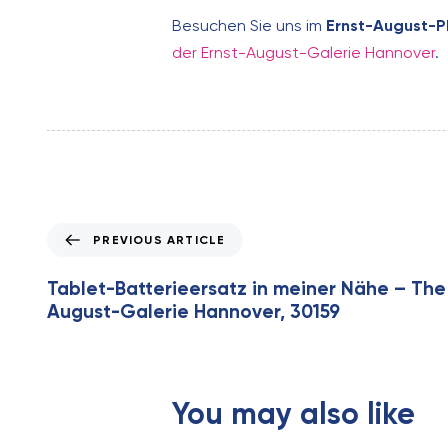
Besuchen Sie uns im
Ernst-August-P
der Ernst-August-Galerie Hannover
.
P
PREVIOUS ARTICLE
r
e
Tablet-Batterieersatz in meiner Nähe – The F
v
August-Galerie Hannover, 30159
i
o
u
s
You may also like
A
r