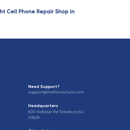
ht Cell Phone Repair Shop in
Need Support?
support@thefixsolutions.com
Headquarters
600 Hollister Rd Teterboro,NJ
07608