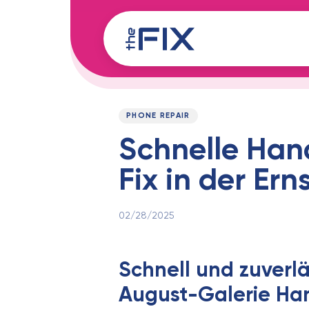
Skip
Skip
links
to
content
Published
PUBLISHED
on:
IN:
PHONE REPAIR
Schnelle Han
Fix in der Er
02/28/2025
Schnell und zuverlä
August-Galerie Ha