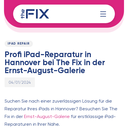
Skip
Skip
links
to
content
Published
PUBLISHED
on:
IN:
IPAD REPAIR
Profi iPad-Reparatur in
Hannover bei The Fix in der
Ernst-August-Galerie
04/01/2024
Suchen Sie nach einer zuverlässigen Lösung für die
Reparatur Ihres iPads in Hannover? Besuchen Sie The
Fix in der
Ernst-August-Galerie
für erstklassige iPad-
Reparaturen in Ihrer Nähe.