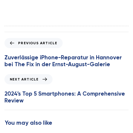
P
PREVIOUS ARTICLE
r
e
Zuverlässige iPhone-Reparatur in Hannover
v
bei The Fix in der Ernst-August-Galerie
i
o
N
NEXT ARTICLE
u
e
s
x
2024’s Top 5 Smartphones: A Comprehensive
A
t
Review
r
A
t
r
i
t
You may also like
c
i
l
c