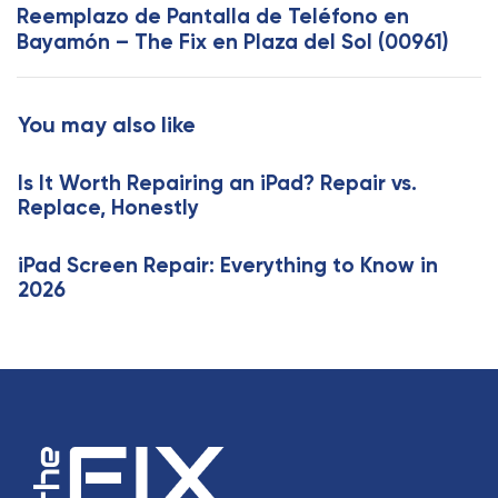
x
Reemplazo de Pantalla de Teléfono en
A
t
Bayamón – The Fix en Plaza del Sol (00961)
r
A
t
r
i
t
You may also like
c
i
l
c
e
Is It Worth Repairing an iPad? Repair vs.
l
Replace, Honestly
e
iPad Screen Repair: Everything to Know in
2026