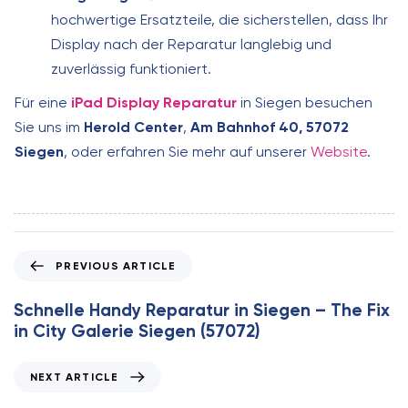
hochwertige Ersatzteile, die sicherstellen, dass Ihr
Display nach der Reparatur langlebig und
zuverlässig funktioniert.
Für eine
iPad Display Reparatur
in Siegen besuchen
Sie uns im
Herold Center
,
Am Bahnhof 40, 57072
Siegen
, oder erfahren Sie mehr auf unserer
Website
.
P
PREVIOUS ARTICLE
r
e
Schnelle Handy Reparatur in Siegen – The Fix
v
in City Galerie Siegen (57072)
i
o
N
NEXT ARTICLE
u
e
s