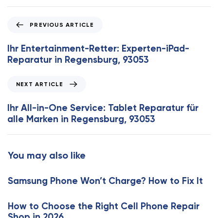
P
PREVIOUS ARTICLE
r
e
Ihr Entertainment-Retter: Experten-iPad-
v
Reparatur in Regensburg, 93053
i
o
N
NEXT ARTICLE
u
e
s
x
Ihr All-in-One Service: Tablet Reparatur für
A
t
alle Marken in Regensburg, 93053
r
A
t
r
i
t
You may also like
c
i
l
c
e
Samsung Phone Won’t Charge? How to Fix It
l
e
How to Choose the Right Cell Phone Repair
Shop in 2026