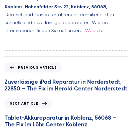
Koblenz
,
Hohenfelder Str. 22, Koblenz, 56068
,
Deutschland. Unsere erfahrenen Techniker bieten
schnelle und zuverlässige Reparaturen. Weitere
Informationen finden Sie auf unserer
Website
.
P
PREVIOUS ARTICLE
r
e
Zuverlässige iPad Reparatur in Norderstedt,
v
22850 – The Fix im Herold Center Norderstedt
i
o
N
NEXT ARTICLE
u
e
s
x
Tablet-Akkureparatur in Koblenz, 56068 –
A
t
The Fix im Löhr Center Koblenz
r
A