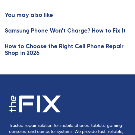
t
r
i
t
You may also like
c
i
l
c
e
Samsung Phone Won’t Charge? How to Fix It
l
e
How to Choose the Right Cell Phone Repair
Shop in 2026
Trusted repair solution for mobile phones, tablets, gaming
consoles, and computer systems. We provide fast, reliable,