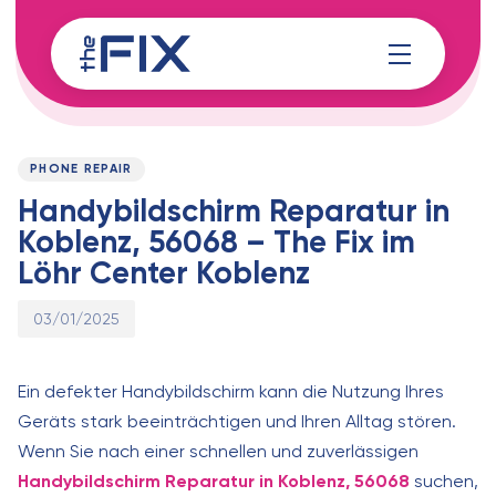
Skip
Skip
links
to
content
Published
PUBLISHED
on:
IN:
PHONE REPAIR
Handybildschirm Reparatur in
Koblenz, 56068 – The Fix im
Löhr Center Koblenz
03/01/2025
Ein defekter Handybildschirm kann die Nutzung Ihres
Geräts stark beeinträchtigen und Ihren Alltag stören.
Wenn Sie nach einer schnellen und zuverlässigen
Handybildschirm Reparatur in Koblenz, 56068
suchen,