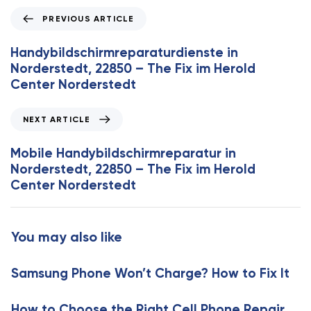
P
PREVIOUS ARTICLE
r
e
Handybildschirmreparaturdienste in
v
Norderstedt, 22850 – The Fix im Herold
i
Center Norderstedt
o
u
N
NEXT ARTICLE
s
e
A
x
Mobile Handybildschirmreparatur in
r
t
Norderstedt, 22850 – The Fix im Herold
t
A
Center Norderstedt
i
r
c
t
l
i
You may also like
e
c
l
Samsung Phone Won’t Charge? How to Fix It
e
How to Choose the Right Cell Phone Repair