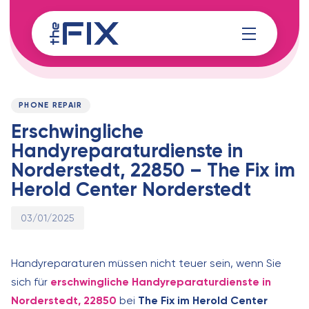
Skip
Skip
links
to
content
Published
PUBLISHED
on:
IN:
PHONE REPAIR
Erschwingliche
Handyreparaturdienste in
Norderstedt, 22850 – The Fix im
Herold Center Norderstedt
03/01/2025
Handyreparaturen müssen nicht teuer sein, wenn Sie
sich für
erschwingliche Handyreparaturdienste in
Norderstedt, 22850
bei
The Fix im Herold Center