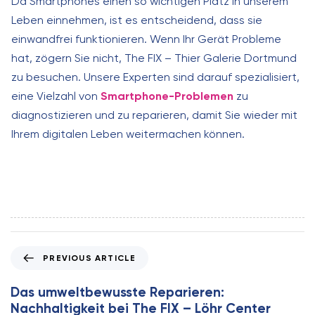
Da Smartphones einen so wichtigen Platz in unserem
Leben einnehmen, ist es entscheidend, dass sie
einwandfrei funktionieren. Wenn Ihr Gerät Probleme
hat, zögern Sie nicht, The FIX – Thier Galerie Dortmund
zu besuchen. Unsere Experten sind darauf spezialisiert,
eine Vielzahl von
Smartphone-Problemen
zu
diagnostizieren und zu reparieren, damit Sie wieder mit
Ihrem digitalen Leben weitermachen können.
P
PREVIOUS ARTICLE
r
e
Das umweltbewusste Reparieren:
v
Nachhaltigkeit bei The FIX – Löhr Center