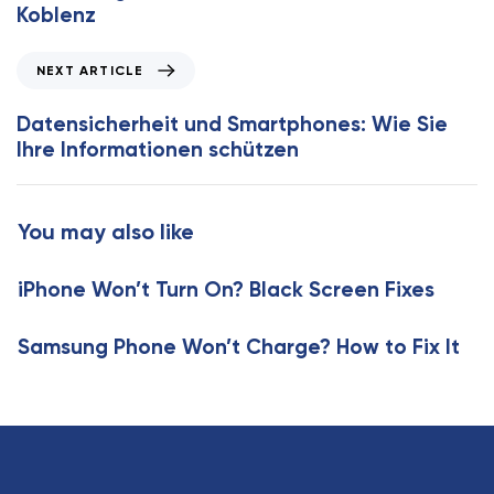
i
Koblenz
o
u
N
NEXT ARTICLE
s
e
A
x
Datensicherheit und Smartphones: Wie Sie
r
t
Ihre Informationen schützen
t
A
i
r
c
t
You may also like
l
i
e
c
iPhone Won’t Turn On? Black Screen Fixes
l
e
Samsung Phone Won’t Charge? How to Fix It